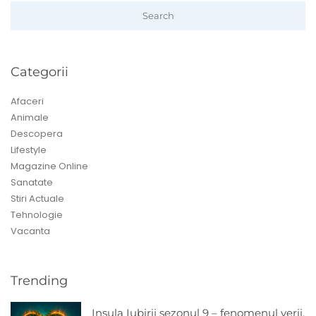
Search
Categorii
Afaceri
Animale
Descopera
Lifestyle
Magazine Online
Sanatate
Stiri Actuale
Tehnologie
Vacanta
Trending
Insula Iubirii sezonul 9 – fenomenul verii,